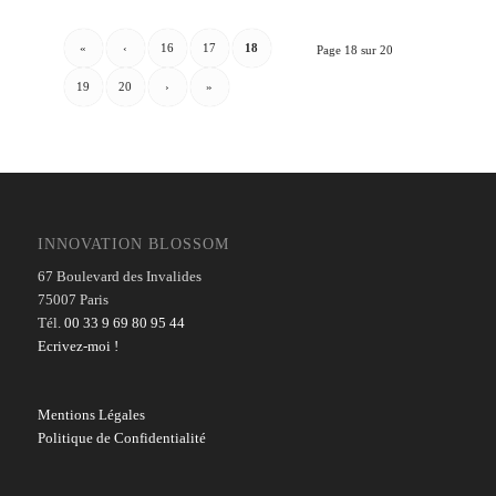
«
‹
16
17
18
Page 18 sur 20
19
20
›
»
INNOVATION BLOSSOM
67 Boulevard des Invalides
75007 Paris
Tél.
00 33 9 69 80 95 44
Ecrivez-moi !
Mentions Légales
Politique de Confidentialité