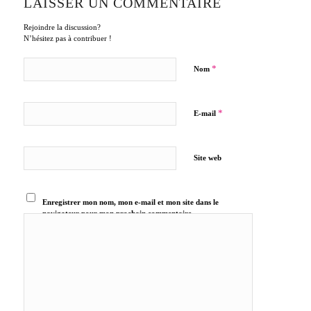
LAISSER UN COMMENTAIRE
Rejoindre la discussion?
N’hésitez pas à contribuer !
*
Nom
*
E-mail
Site web
Enregistrer mon nom, mon e-mail et mon site dans le
navigateur pour mon prochain commentaire.