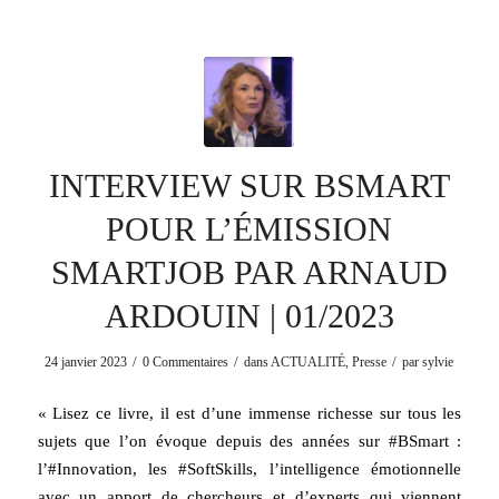
INTERVIEW SUR BSMART
POUR L’ÉMISSION
SMARTJOB PAR ARNAUD
ARDOUIN | 01/2023
/
/
/
24 janvier 2023
0 Commentaires
dans
ACTUALITÉ
,
Presse
par
sylvie
« Lisez ce livre, il est d’une immense richesse sur tous les
sujets que l’on évoque depuis des années sur #BSmart :
l’#Innovation, les #SoftSkills, l’intelligence émotionnelle
avec un apport de chercheurs et d’experts qui viennent