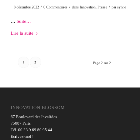
/
/
/
8 décembre 2022
0 Commentaires
dans
Innovation
,
Presse
par
sylvie
…
Suite…
Lire la suite
1
2
Page 2 sur 2
INNOVATION BLOSSOM
67 Boulevard des Invalides
75007 Paris
Tél.
00 33 9 69 80 95 44
Ecrivez-moi !