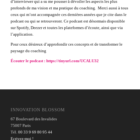
d’interviewer qui a su me pousser à dévoiler les aspects les plus
profonds de ma vision et ma pratique du coaching. Merci aussi à tous
ceux qui m’ont accompagnée ces dernières années que je cite dans le
podcast ou qui se retrouveront. Ce podcast est désormais disponible
sur Spotify, Deezer et toutes les plateformes d’écoute, ainsi que via
l’application.
Pour ceux désireux d’approfondir ces concepts et de transformer le
paysage du coaching
Écouter le podcast :
https://tinyurl.com/UCALU32
INNOVATION BLOSSOM
67 Boulevard des Invalides
75007 Paris
Tél.
00 33 9 69 80 95 44
Ecrivez-moi !