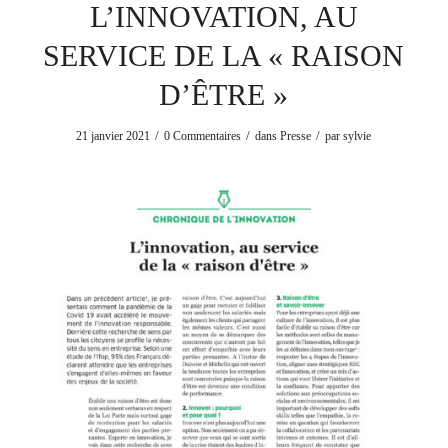
L’INNOVATION, AU
SERVICE DE LA « RAISON
D’ÊTRE »
/
/
/
21 janvier 2021
0 Commentaires
dans
Presse
par
sylvie