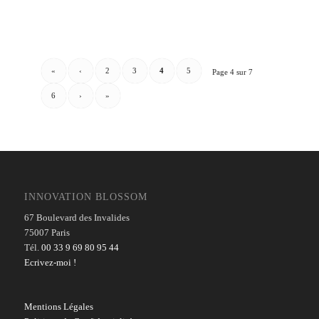
«
‹
2
3
4
5
Page 4 sur 7
6
›
»
INNOVATION BLOSSOM
67 Boulevard des Invalides
75007 Paris
Tél.
00 33 9 69 80 95 44
Ecrivez-moi !
Mentions Légales