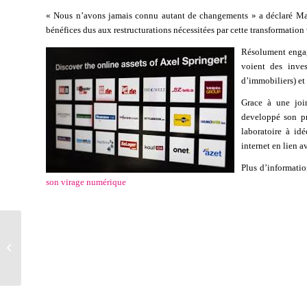
« Nous n’avons jamais connu autant de changements » a déclaré Ma
bénéfices dus aux restructurations nécessitées par cette transformation
Résolument engagé
voient des inve
d’immobiliers) et 
Grace à une joi
developpé son pr
laboratoire à id
internet en lien a
Plus d’informatio
son virage numérique
Le MBTI au service de
l’Innovation et du
leadersh