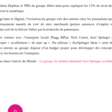
thias Dopfner, le PDG du groupe début mars pour expliquer les 11% de recul de
 vers le numérique.
 dans le Digital, l’évolution du groupe crée des craintes chez les journalistes qu
stissements massifs du coté de sites marchands (petites annonces d’emploi e
du coté de la Silicon Valley par la recherche de partenaires.
nt venture avec l’entreprise locale Plugg &Play Tech Center, Axel Springer 
opre « accélérateur » de start up ». Par ailleurs « AxeSpringer Ideas » sorte d
ées interne au groupe dispose d’un budget propre pour développer des concept
vec les besoins de l’entreprise.
ns dans l’article du Monde :
Le groupe de médias allemand Axel Springer accélèr
0