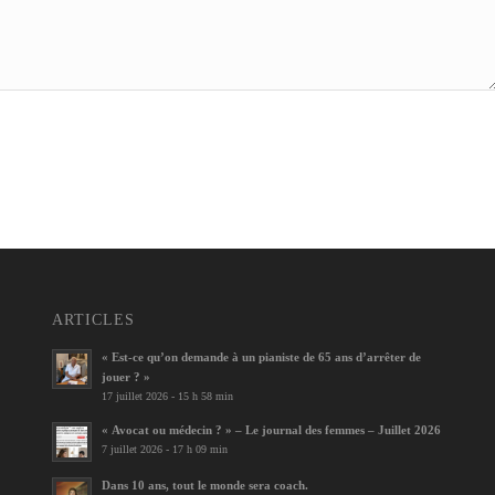
ARTICLES
« Est-ce qu’on demande à un pianiste de 65 ans d’arrêter de
jouer ? »
17 juillet 2026 - 15 h 58 min
« Avocat ou médecin ? » – Le journal des femmes – Juillet 2026
7 juillet 2026 - 17 h 09 min
Dans 10 ans, tout le monde sera coach.